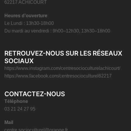
62217 ACHICOURT
Heures d’ouverture
Le Lundi : 13h30-18h00
Du mardi au vendredi : 9h00–12h30, 13h30–18h00
RETROUVEZ-NOUS SUR LES RÉSEAUX
SOCIAUX
https://www.instagram.com/centresocioculturelachicourt/
https://www.facebook.com/centresocioculturel62217
CONTACTEZ-NOUS
Téléphone
03 21 24 27 95
Mail
centre.socioculturel@orange.fr