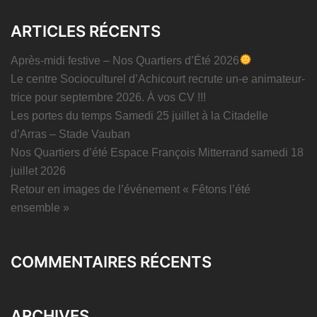
ARTICLES RÉCENTS
Après-midi festive – Nos Quartiers d’Été 2026
Le centre Socioculturel d’Achicourt recrute un-e animateur-
trice pour septembre 2026. À vos CV !!!
Les portes du temps Samedi 25 juillet à la Citadelle
d’Arras – Stade Vauban
Nos Quartiers d’été Espace François Mitterrand samedi 18
juillet 2026
Retour en images de l’événement « Fêtons l’été
ensemble »
COMMENTAIRES RÉCENTS
ARCHIVES