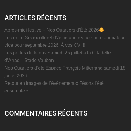
ARTICLES RÉCENTS
Après-midi festive – Nos Quartiers d’Été 2026
Le centre Socioculturel d’Achicourt recrute un-e animateur-
trice pour septembre 2026. À vos CV !!!
Les portes du temps Samedi 25 juillet à la Citadelle
d’Arras – Stade Vauban
Nos Quartiers d’été Espace François Mitterrand samedi 18
juillet 2026
Retour en images de l’événement « Fêtons l’été
ensemble »
COMMENTAIRES RÉCENTS