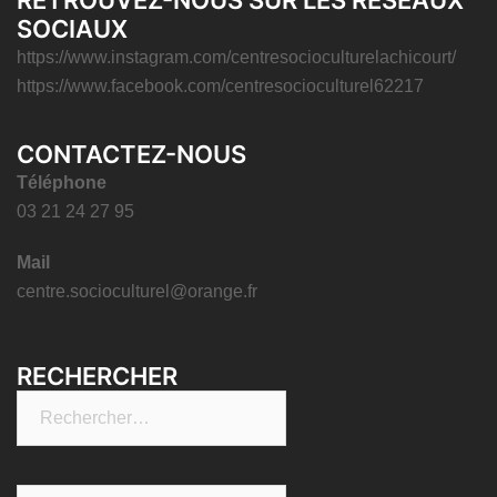
RETROUVEZ-NOUS SUR LES RÉSEAUX
SOCIAUX
https://www.instagram.com/centresocioculturelachicourt/
https://www.facebook.com/centresocioculturel62217
CONTACTEZ-NOUS
Téléphone
03 21 24 27 95
Mail
centre.socioculturel@orange.fr
RECHERCHER
Rechercher :