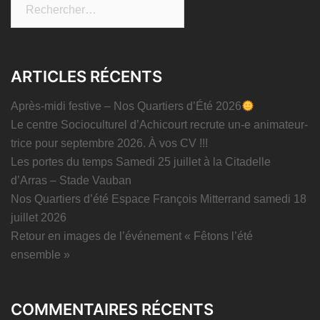
Rechercher :
ARTICLES RÉCENTS
Après-midi festive – Nos Quartiers d’Été 2026
Le centre Socioculturel d’Achicourt recrute un-e animateur-
trice pour septembre 2026. À vos CV !!!
Les portes du temps Samedi 25 juillet à la Citadelle
d’Arras – Stade Vauban
Nos Quartiers d’été Espace François Mitterrand samedi 18
juillet 2026
Retour en images de l’événement « Fêtons l’été
ensemble »
COMMENTAIRES RÉCENTS