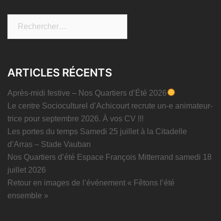
Rechercher :
ARTICLES RÉCENTS
Après-midi festive – Nos Quartiers d’Été 2026
Le centre Socioculturel d’Achicourt recrute un-e animateur-
trice pour septembre 2026. À vos CV !!!
Les portes du temps Samedi 25 juillet à la Citadelle
d’Arras – Stade Vauban
Nos Quartiers d’été Espace François Mitterrand samedi 18
juillet 2026
Retour en images de l’événement « Fêtons l’été
ensemble »