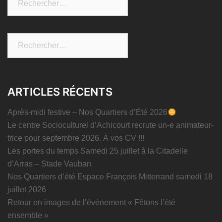
Rechercher :
ARTICLES RÉCENTS
Après-midi festive – Nos Quartiers d’Été 2026
Le centre Socioculturel d’Achicourt recrute un-e animateur-
trice pour septembre 2026. À vos CV !!!
Les portes du temps Samedi 25 juillet à la Citadelle
d’Arras – Stade Vauban
Nos Quartiers d’été Espace François Mitterrand samedi 18
juillet 2026
Retour en images de l’événement « Fêtons l’été
ensemble »