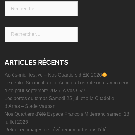
Rechercher :
Rechercher :
ARTICLES RÉCENTS
Après-midi festive – Nos Quartiers d’Été 2026
Le centre Socioculturel d’Achicourt recrute un-e animateur-
trice pour septembre 2026. À vos CV !!!
Les portes du temps Samedi 25 juillet à la Citadelle
d’Arras – Stade Vauban
Nos Quartiers d’été Espace François Mitterrand samedi 18
juillet 2026
Retour en images de l’événement « Fêtons l’été