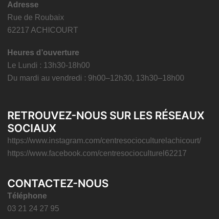
Adresse
Rue de Roubaix
62217 ACHICOURT
Heures d’ouverture
Le Lundi : 13h30-18h00
Du mardi au vendredi : 9h00–12h30, 13h30–18h00
RETROUVEZ-NOUS SUR LES RÉSEAUX
SOCIAUX
https://www.instagram.com/centresocioculturelachicourt/
https://www.facebook.com/centresocioculturel62217
CONTACTEZ-NOUS
Téléphone
03 21 24 27 95