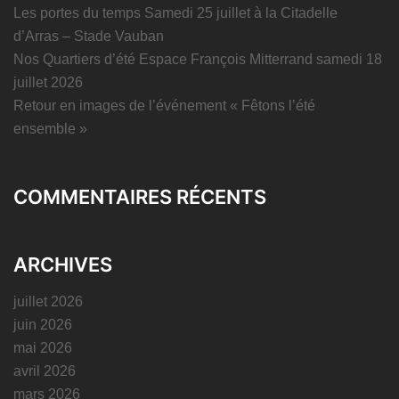
Les portes du temps Samedi 25 juillet à la Citadelle
d’Arras – Stade Vauban
Nos Quartiers d’été Espace François Mitterrand samedi 18
juillet 2026
Retour en images de l’événement « Fêtons l’été
ensemble »
COMMENTAIRES RÉCENTS
ARCHIVES
juillet 2026
juin 2026
mai 2026
avril 2026
mars 2026