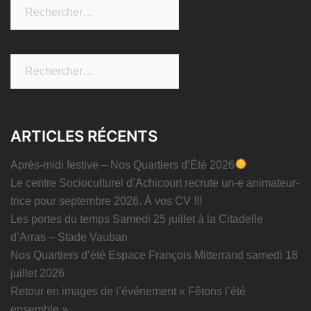
Rechercher :
Rechercher :
ARTICLES RÉCENTS
Après-midi festive – Nos Quartiers d’Été 2026
Le centre Socioculturel d’Achicourt recrute un-e animateur-
trice pour septembre 2026. À vos CV !!!
Les portes du temps Samedi 25 juillet à la Citadelle
d’Arras – Stade Vauban
Nos Quartiers d’été Espace François Mitterrand samedi 18
juillet 2026
Retour en images de l’événement « Fêtons l’été
ensemble »