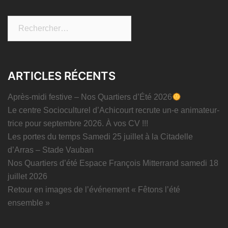
Rechercher :
ARTICLES RÉCENTS
Après-midi festive – Nos Quartiers d’Été 2026
Le centre Socioculturel d’Achicourt recrute un-e animateur-
trice pour septembre 2026. À vos CV !!!
Les portes du temps Samedi 25 juillet à la Citadelle
d’Arras – Stade Vauban
Nos Quartiers d’été Espace François Mitterrand samedi 18
juillet 2026
Retour en images de l’événement « Fêtons l’été
ensemble »