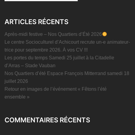
ARTICLES RÉCENTS
Après-midi festive – Nos Quartiers d’Été 2026
Le centre Socioculturel d’Achicourt recrute un-e animateur-
trice pour septembre 2026. À vos CV !!!
Les portes du temps Samedi 25 juillet à la Citadelle
d’Arras – Stade Vauban
Nos Quartiers d’été Espace François Mitterrand samedi 18
juillet 2026
Retour en images de l’événement « Fêtons l’été
ensemble »
COMMENTAIRES RÉCENTS