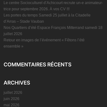
Le centre Socioculturel d’Achicourt recrute un-e animateur-
trice pour septembre 2026. À vos CV !!!
Les portes du temps Samedi 25 juillet à la Citadelle
d’Arras – Stade Vauban
Nos Quartiers d’été Espace François Mitterrand samedi 18
juillet 2026
Retour en images de l’événement « Fêtons l’été
ensemble »
COMMENTAIRES RÉCENTS
ARCHIVES
juillet 2026
juin 2026
mai 2026