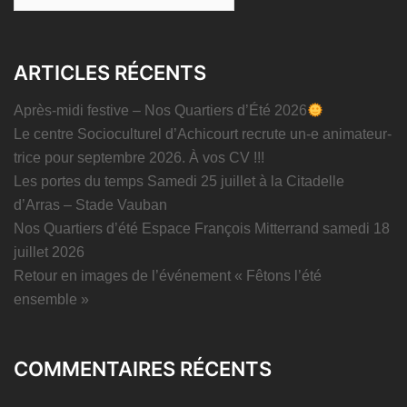
ARTICLES RÉCENTS
Après-midi festive – Nos Quartiers d’Été 2026
Le centre Socioculturel d’Achicourt recrute un-e animateur-
trice pour septembre 2026. À vos CV !!!
Les portes du temps Samedi 25 juillet à la Citadelle
d’Arras – Stade Vauban
Nos Quartiers d’été Espace François Mitterrand samedi 18
juillet 2026
Retour en images de l’événement « Fêtons l’été
ensemble »
COMMENTAIRES RÉCENTS