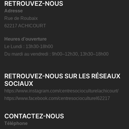
RETROUVEZ-NOUS
Adresse
Rue de Roubaix
62217 ACHICOURT
Heures d’ouverture
Le Lundi : 13h30-18h00
Du mardi au vendredi : 9h00–12h30, 13h30–18h00
RETROUVEZ-NOUS SUR LES RÉSEAUX
SOCIAUX
https://www.instagram.com/centresocioculturelachicourt/
https://www.facebook.com/centresocioculturel62217
CONTACTEZ-NOUS
Téléphone