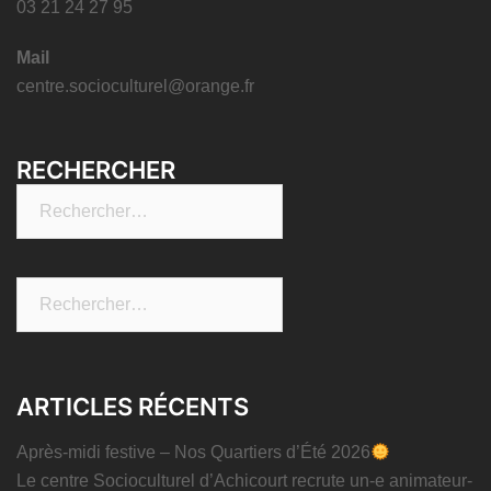
03 21 24 27 95
Mail
centre.socioculturel@orange.fr
RECHERCHER
Rechercher :
Rechercher :
ARTICLES RÉCENTS
Après-midi festive – Nos Quartiers d’Été 2026
Le centre Socioculturel d’Achicourt recrute un-e animateur-