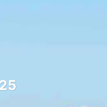
025
A deux pas