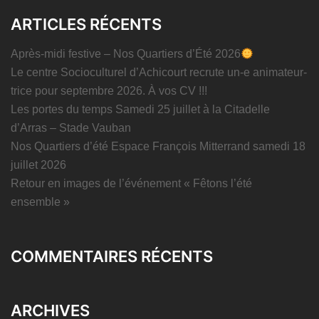
ARTICLES RÉCENTS
Après-midi festive – Nos Quartiers d’Été 2026
Le centre Socioculturel d’Achicourt recrute un-e animateur-
trice pour septembre 2026. À vos CV !!!
Les portes du temps Samedi 25 juillet à la Citadelle
d’Arras – Stade Vauban
Nos Quartiers d’été Espace François Mitterrand samedi 18
juillet 2026
Retour en images de l’événement « Fêtons l’été
ensemble »
COMMENTAIRES RÉCENTS
ARCHIVES