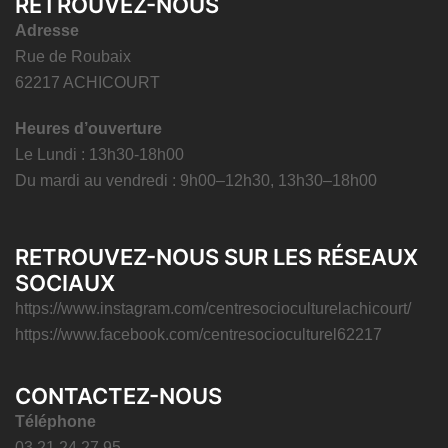
RETROUVEZ-NOUS
Adresse
Rue de Roubaix
62217 ACHICOURT
Heures d’ouverture
Le Lundi : 13h30-18h00
Du mardi au vendredi : 9h00–12h30, 13h30–18h00
RETROUVEZ-NOUS SUR LES RÉSEAUX
SOCIAUX
https://www.instagram.com/centresocioculturelachicourt/
https://www.facebook.com/centresocioculturel62217
CONTACTEZ-NOUS
Téléphone
03 21 24 27 95