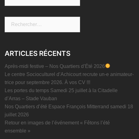
Rechercher :
ARTICLES RÉCENTS
Après-midi festive – Nos Quartiers d’Été 2026
Le centre Socioculturel d’Achicourt recrute un-e animateur-
trice pour septembre 2026. À vos CV !!!
Les portes du temps Samedi 25 juillet à la Citadelle
d’Arras – Stade Vauban
Nos Quartiers d’été Espace François Mitterrand samedi 18
juillet 2026
Retour en images de l’événement « Fêtons l’été
ensemble »