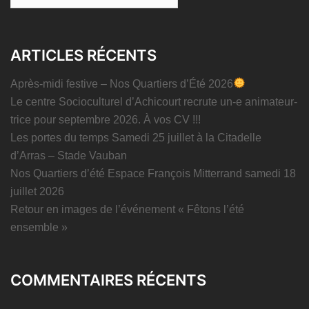
ARTICLES RÉCENTS
Après-midi festive – Nos Quartiers d’Été 2026
Le centre Socioculturel d’Achicourt recrute un-e animateur-
trice pour septembre 2026. À vos CV !!!
Les portes du temps Samedi 25 juillet à la Citadelle
d’Arras – Stade Vauban
Nos Quartiers d’été Espace François Mitterrand samedi 18
juillet 2026
Retour en images de l’événement « Fêtons l’été
ensemble »
COMMENTAIRES RÉCENTS