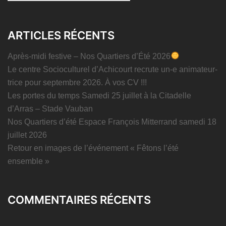
ARTICLES RÉCENTS
Après-midi festive – Nos Quartiers d’Été 2026
Le centre Socioculturel d’Achicourt recrute un-e animateur-
trice pour septembre 2026. À vos CV !!!
Les portes du temps Samedi 25 juillet à la Citadelle
d’Arras – Stade Vauban
Nos Quartiers d’été Espace François Mitterrand samedi 18
juillet 2026
Retour en images de l’événement « Fêtons l’été
ensemble »
COMMENTAIRES RÉCENTS