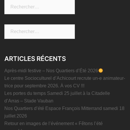
Rechercher :
Rechercher :
ARTICLES RÉCENTS
Après-midi festive – Nos Quartiers d’Été 2026
Le centre Socioculturel d’Achicourt recrute un-e animateur-
trice pour septembre 2026. À vos CV !!!
Les portes du temps Samedi 25 juillet à la Citadelle
d’Arras – Stade Vauban
Nos Quartiers d’été Espace François Mitterrand samedi 18
juillet 2026
Retour en images de l’événement « Fêtons l’été