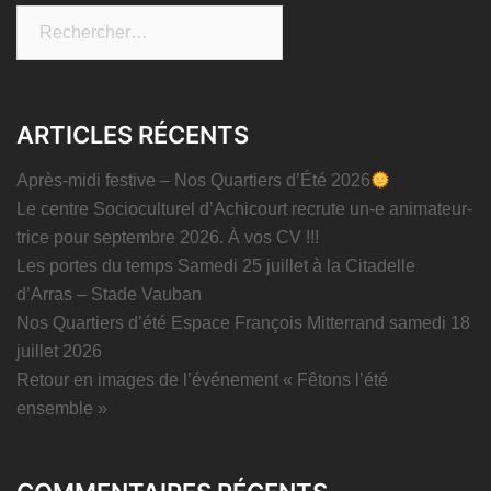
Rechercher :
ARTICLES RÉCENTS
Après-midi festive – Nos Quartiers d’Été 2026
Le centre Socioculturel d’Achicourt recrute un-e animateur-
trice pour septembre 2026. À vos CV !!!
Les portes du temps Samedi 25 juillet à la Citadelle
d’Arras – Stade Vauban
Nos Quartiers d’été Espace François Mitterrand samedi 18
juillet 2026
Retour en images de l’événement « Fêtons l’été
ensemble »