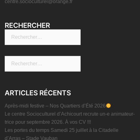
centre.socioculturel@orange.fr
RECHERCHER
Rechercher :
Rechercher :
ARTICLES RÉCENTS
Après-midi festive – Nos Quartiers d’Été 2026
Le centre Socioculturel d’Achicourt recrute un-e animateur-
trice pour septembre 2026. À vos CV !!!
Les portes du temps Samedi 25 juillet à la Citadelle
d’Arras – Stade Vauban