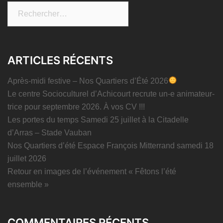
Rechercher :
ARTICLES RÉCENTS
Après-midi festive – Nos Quartiers d’Été 2026
Le centre Socioculturel d’Achicourt recrute un-e animateur-
trice pour septembre 2026. À vos CV !!!
Les portes du temps Samedi 25 juillet à la Citadelle
d’Arras – Stade Vauban
Nos Quartiers d’été Espace François Mitterrand samedi 18
juillet 2026
Retour en images de l’événement « Fêtons l’été
ensemble »
COMMENTAIRES RÉCENTS