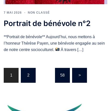
7 MAI 2026
NON CLASSÉ
Portrait de bénévole n°2
**Portrait de bénévole** Aujourd’hui, nous mettons à
l’honneur Thérèse Payen, une bénévole engagée au sein
de notre centre socioculturel.
À travers […]
Navigation
1
2
…
58
>
des
articles