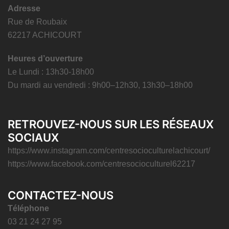
Adresse
Rue de Roubaix
62217 ACHICOURT
Heures d’ouverture
Le Lundi : 13h30-18h00
Du mardi au vendredi : 9h00–12h30, 13h30–18h00
RETROUVEZ-NOUS SUR LES RÉSEAUX
SOCIAUX
https://www.instagram.com/centresocioculturelachicourt/
https://www.facebook.com/centresocioculturel62217
CONTACTEZ-NOUS
Téléphone
03 21 24 27 95