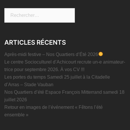
Rechercher :
ARTICLES RÉCENTS
Après-midi festive – Nos Quartiers d’Été 2026
Le centre Socioculturel d’Achicourt recrute un-e animateur-
trice pour septembre 2026. À vos CV !!!
Les portes du temps Samedi 25 juillet à la Citadelle
d’Arras – Stade Vauban
Nos Quartiers d’été Espace François Mitterrand samedi 18
juillet 2026
Retour en images de l’événement « Fêtons l’été
ensemble »