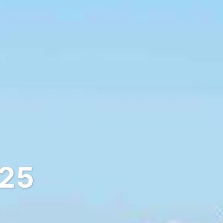
025
A deux pas de 