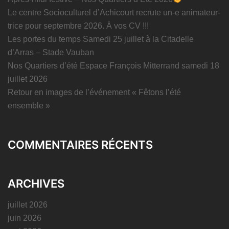
Le centre Socioculturel d’Achicourt recrute un-e animateur-
trice pour septembre 2026. À vos CV !!!
Les portes du temps Samedi 25 juillet à la Citadelle
d’Arras – Stade Vauban
Nos Quartiers d’été Espace François Mitterrand samedi 18
juillet 2026
Retour en images de l’événement « Fêtons l’été
ensemble »
COMMENTAIRES RÉCENTS
ARCHIVES
juillet 2026
juin 2026