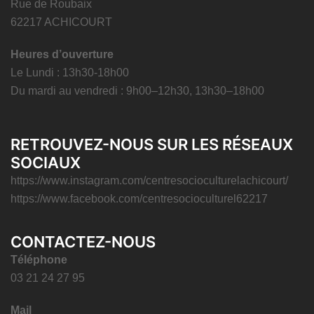
Rue de Roubaix
62217 ACHICOURT
Heures d’ouverture
Le Lundi : 13h30-18h00
Du mardi au vendredi : 9h00–12h30, 13h30–18h00
RETROUVEZ-NOUS SUR LES RÉSEAUX
SOCIAUX
https://www.instagram.com/centresocioculturelachicourt/
https://www.facebook.com/centresocioculturel62217
CONTACTEZ-NOUS
Téléphone
03 21 24 27 95
Mail