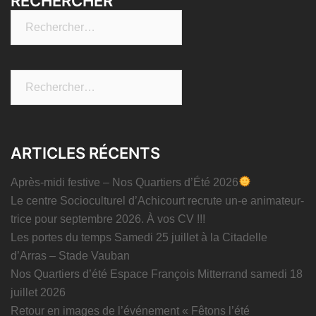
RECHERCHER
Rechercher :
Rechercher :
ARTICLES RÉCENTS
Après-midi festive – Nos Quartiers d’Été 2026
Le centre Socioculturel d’Achicourt recrute un-e animateur-
trice pour septembre 2026. À vos CV !!!
Les portes du temps Samedi 25 juillet à la Citadelle
d’Arras – Stade Vauban
Nos Quartiers d’été Espace François Mitterrand samedi 18
juillet 2026
Retour en images de l’événement « Fêtons l’été