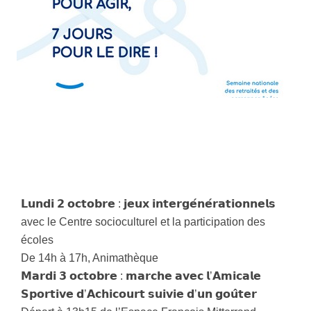
𝗟𝘂𝗻𝗱𝗶 𝟮 𝗼𝗰𝘁𝗼𝗯𝗿𝗲 : 𝗷𝗲𝘂𝘅 𝗶𝗻𝘁𝗲𝗿𝗴𝗲́𝗻𝗲́𝗿𝗮𝘁𝗶𝗼𝗻𝗻𝗲𝗹𝘀
avec le Centre socioculturel et la participation des
écoles
De 14h à 17h, Animathèque
𝗠𝗮𝗿𝗱𝗶 𝟯 𝗼𝗰𝘁𝗼𝗯𝗿𝗲 : 𝗺𝗮𝗿𝗰𝗵𝗲 𝗮𝘃𝗲𝗰 𝗹’𝗔𝗺𝗶𝗰𝗮𝗹𝗲
𝗦𝗽𝗼𝗿𝘁𝗶𝘃𝗲 𝗱’𝗔𝗰𝗵𝗶𝗰𝗼𝘂𝗿𝘁 𝘀𝘂𝗶𝘃𝗶𝗲 𝗱’𝘂𝗻 𝗴𝗼𝘂̂𝘁𝗲𝗿