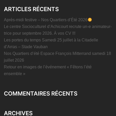
ARTICLES RÉCENTS
Après-midi festive – Nos Quartiers d’Été 2026
Le centre Socioculturel d’Achicourt recrute un-e animateur-
trice pour septembre 2026. À vos CV !!!
Les portes du temps Samedi 25 juillet à la Citadelle
d’Arras – Stade Vauban
Nos Quartiers d’été Espace François Mitterrand samedi 18
juillet 2026
Retour en images de l’événement « Fêtons l’été
ensemble »
COMMENTAIRES RÉCENTS
ARCHIVES