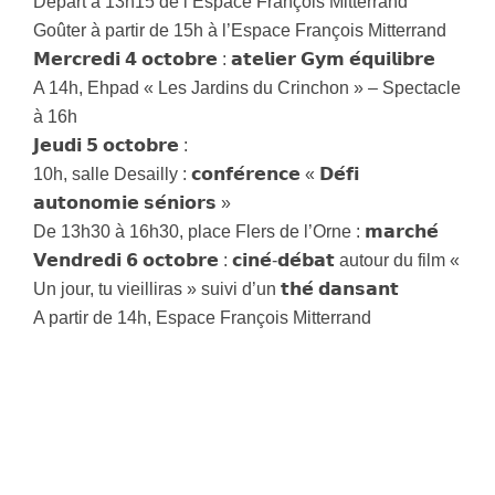
Départ à 13h15 de l’Espace François Mitterrand
Goûter à partir de 15h à l’Espace François Mitterrand
𝗠𝗲𝗿𝗰𝗿𝗲𝗱𝗶 𝟰 𝗼𝗰𝘁𝗼𝗯𝗿𝗲 : 𝗮𝘁𝗲𝗹𝗶𝗲𝗿 𝗚𝘆𝗺 𝗲́𝗾𝘂𝗶𝗹𝗶𝗯𝗿𝗲
A 14h, Ehpad « Les Jardins du Crinchon » – Spectacle
à 16h
𝗝𝗲𝘂𝗱𝗶 𝟱 𝗼𝗰𝘁𝗼𝗯𝗿𝗲 :
10h, salle Desailly : 𝗰𝗼𝗻𝗳𝗲́𝗿𝗲𝗻𝗰𝗲 « 𝗗𝗲́𝗳𝗶
𝗮𝘂𝘁𝗼𝗻𝗼𝗺𝗶𝗲 𝘀𝗲́𝗻𝗶𝗼𝗿𝘀 »
De 13h30 à 16h30, place Flers de l’Orne : 𝗺𝗮𝗿𝗰𝗵𝗲́
𝗩𝗲𝗻𝗱𝗿𝗲𝗱𝗶 𝟲 𝗼𝗰𝘁𝗼𝗯𝗿𝗲 : 𝗰𝗶𝗻𝗲́-𝗱𝗲́𝗯𝗮𝘁 autour du film «
Un jour, tu vieilliras » suivi d’un 𝘁𝗵𝗲́ 𝗱𝗮𝗻𝘀𝗮𝗻𝘁
A partir de 14h, Espace François Mitterrand