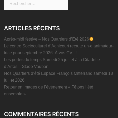
Rechercher :
ARTICLES RÉCENTS
Après-midi festive – Nos Quartiers d’Été 2026
Le centre Socioculturel d’Achicourt recrute un-e animateur-
trice pour septembre 2026. À vos CV !!!
Les portes du temps Samedi 25 juillet à la Citadelle
d’Arras – Stade Vauban
Nos Quartiers d’été Espace François Mitterrand samedi 18
juillet 2026
Retour en images de l’événement « Fêtons l’été
ensemble »
COMMENTAIRES RÉCENTS