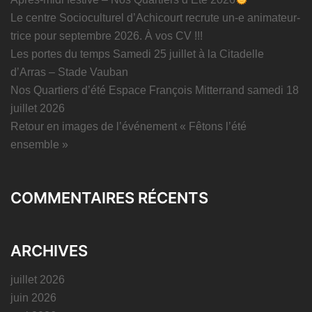
Le centre Socioculturel d’Achicourt recrute un-e animateur-
trice pour septembre 2026. À vos CV !!!
Les portes du temps Samedi 25 juillet à la Citadelle
d’Arras – Stade Vauban
Nos Quartiers d’été Espace François Mitterrand samedi 18
juillet 2026
Retour en images de l’événement « Fêtons l’été
ensemble »
COMMENTAIRES RÉCENTS
ARCHIVES
juillet 2026
juin 2026