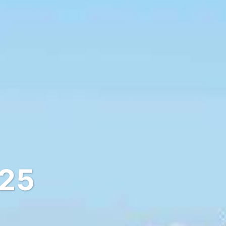
025
 chez vous