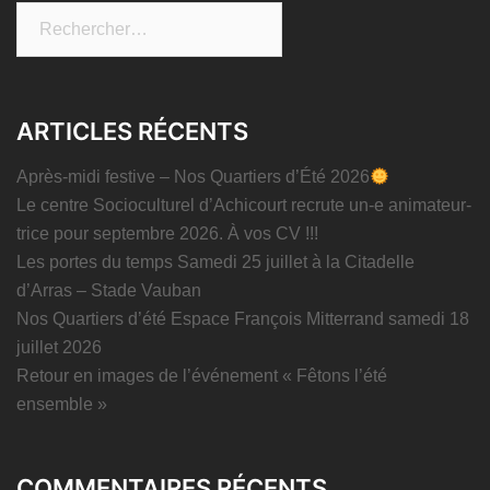
Rechercher :
ARTICLES RÉCENTS
Après-midi festive – Nos Quartiers d’Été 2026
Le centre Socioculturel d’Achicourt recrute un-e animateur-
trice pour septembre 2026. À vos CV !!!
Les portes du temps Samedi 25 juillet à la Citadelle
d’Arras – Stade Vauban
Nos Quartiers d’été Espace François Mitterrand samedi 18
juillet 2026
Retour en images de l’événement « Fêtons l’été
ensemble »
COMMENTAIRES RÉCENTS