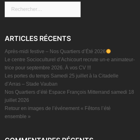
Rechercher :
ARTICLES RÉCENTS
Après-midi festive – Nos Quartiers d’Été 2026
Le centre Socioculturel d’Achicourt recrute un-e animateur-
trice pour septembre 2026. À vos CV !!!
Les portes du temps Samedi 25 juillet à la Citadelle
d’Arras – Stade Vauban
Nos Quartiers d’été Espace François Mitterrand samedi 18
juillet 2026
Retour en images de l’événement « Fêtons l’été
ensemble »