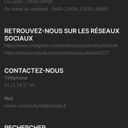
Le Lundi : 13h30-18h00
Du mardi au vendredi : 9h00–12h30, 13h30–18h00
RETROUVEZ-NOUS SUR LES RÉSEAUX
SOCIAUX
https://www.instagram.com/centresocioculturelachicourt/
https://www.facebook.com/centresocioculturel62217
CONTACTEZ-NOUS
Téléphone
03 21 24 27 95
Mail
centre.socioculturel@orange.fr
RECHERCHER