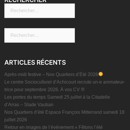
Rechercher :
Rechercher :
ARTICLES RÉCENTS
Après-midi festive – Nos Quartiers d’Été 2026
Le centre Socioculturel d’Achicourt recrute un-e animateur-
trice pour septembre 2026. À vos CV !!!
Les portes du temps Samedi 25 juillet à la Citadelle
d’Arras – Stade Vauban
Nos Quartiers d’été Espace François Mitterrand samedi 18
juillet 2026
Retour en images de l’événement « Fêtons l’été